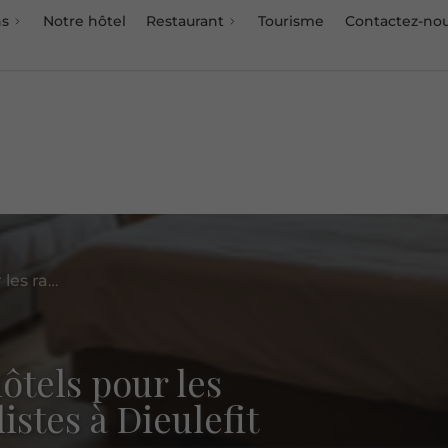
ns
Notre hôtel
Restaurant
Tourisme
Contactez-no
Trouver les meilleurs hôtels pour les randonneurs et les cyclistes à Dieulefit
ôtels pour les
istes à Dieulefit