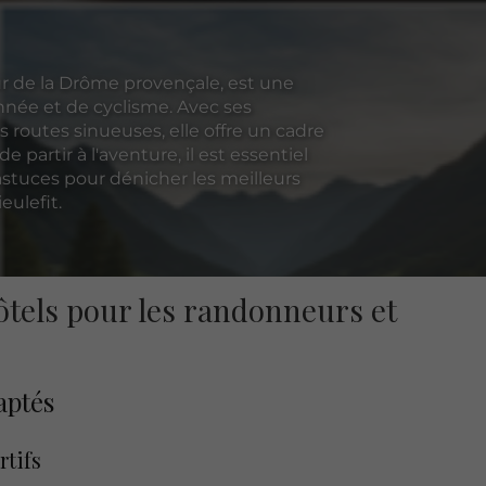
 de la Drôme provençale, est une
nnée et de cyclisme. Avec ses
s routes sinueuses, elle offre un cadre
e partir à l'aventure, il est essentiel
stuces pour dénicher les meilleurs
eulefit.
ôtels pour les randonneurs et
aptés
rtifs