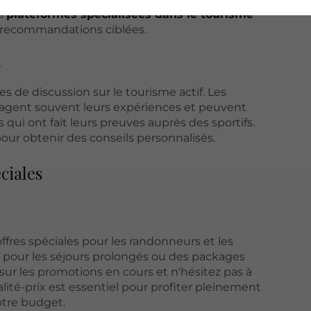
es
plateformes spécialisées dans le tourisme
 recommandations ciblées.
n
s de discussion sur le tourisme actif. Les
ent souvent leurs expériences et peuvent
qui ont fait leurs preuves auprès des sportifs.
our obtenir des conseils personnalisés.
ciales
res spéciales pour les randonneurs et les
 pour les séjours prolongés ou des packages
sur les promotions en cours et n'hésitez pas à
lité-prix est essentiel pour profiter pleinement
otre budget.