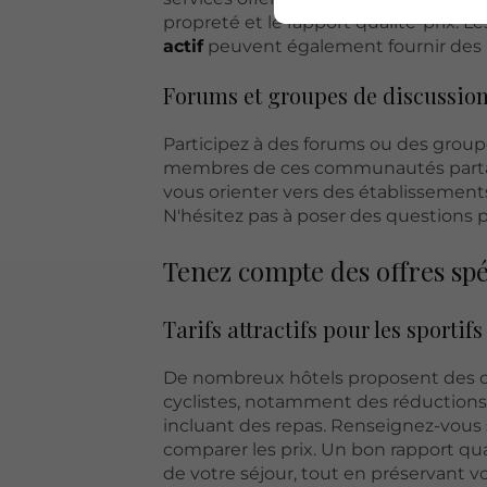
propreté et le rapport qualité-prix. L
actif
peuvent également fournir des
Forums et groupes de discussio
Participez à des forums ou des groupe
membres de ces communautés partag
vous orienter vers des établissements 
N'hésitez pas à poser des questions p
Tenez compte des offres spé
Tarifs attractifs pour les sportifs
De nombreux hôtels proposent des off
cyclistes, notamment des réductions
incluant des repas. Renseignez-vous 
comparer les prix. Un bon rapport qua
de votre séjour, tout en préservant v