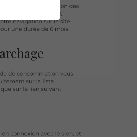
s ainsi que l’optimisation des
eptés, ceux-ci ne seront
tre navigation sur le site
 pour une durée de 6 mois
archage
code de consommation vous
uitement sur la liste
ue sur le lien suivant
en connexion avec le sien, et