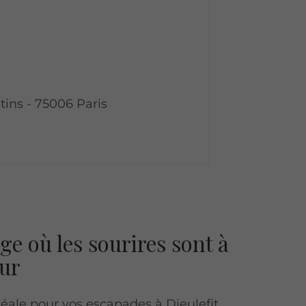
tins - 75006 Paris
ge où les sourires sont à
ur
déale pour vos escapades à Dieulefit.