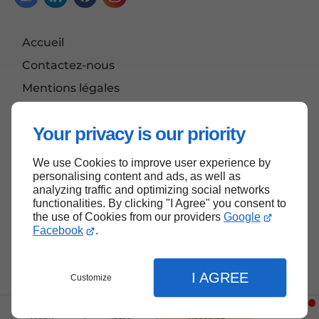
Accueil
Contactez-nous
Mentions légales
Plan du site
Your privacy is our priority
We use Cookies to improve user experience by
Haut de page
personalising content and ads, as well as
analyzing traffic and optimizing social networks
functionalities. By clicking "I Agree" you consent to
the use of Cookies from our providers
Google
Facebook
.
I AGREE
Customize