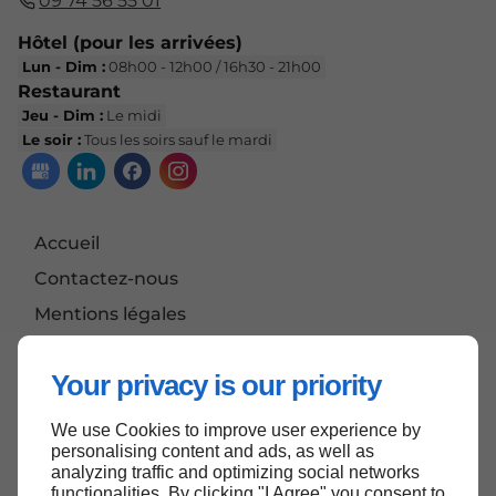
09 74 56 55 01
Hôtel (pour les arrivées)
Lun - Dim :
08h00 - 12h00 / 16h30 - 21h00
Restaurant
Jeu - Dim :
Le midi
Le soir :
Tous les soirs sauf le mardi
Accueil
Contactez-nous
Mentions légales
Plan du site
Your privacy is our priority
We use Cookies to improve user experience by
Haut de page
personalising content and ads, as well as
analyzing traffic and optimizing social networks
functionalities. By clicking "I Agree" you consent to